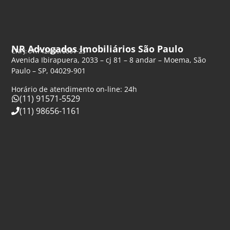
NR Advogados Imobiliários São Paulo
CNPJ: 61.742.849/0001-25
Avenida Ibirapuera, 2033 – cj 81 – 8 andar – Moema, São
Paulo – SP, 04029-901
Horário de atendimento on-line: 24h
(11) 91571-5529
(11) 98656-1161