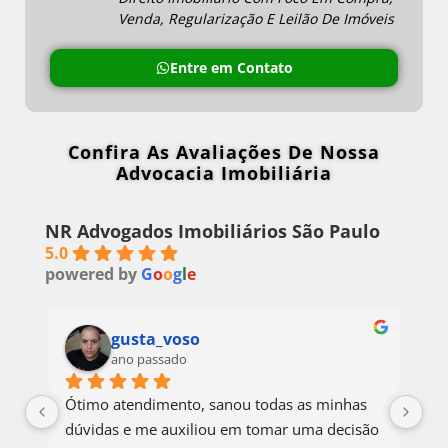
Venda, Regularização E Leilão De Imóveis
Entre em Contato
Confira As Avaliações De Nossa
Advocacia Imobiliária
NR Advogados Imobiliários São Paulo
5.0
powered by
G
o
o
g
l
e
gusta_voso
ano passado
Ótimo atendimento, sanou todas as minhas 
Ót
dúvidas e me auxiliou em tomar uma decisão 
mi