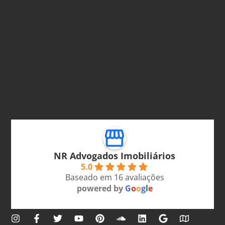
NR Advogados Imobiliários
5.0
Baseado em 16 avaliações
powered by
G
o
o
g
l
e