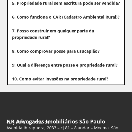
5. Propriedade rural sem escritura pode ser vendida?
6. Como funciona o CAR (Cadastro Ambiental Rural)?
7. Posso construir em qualquer parte da
propriedade rural?
8. Como comprovar posse para usucapião?
9. Qual a diferença entre posse e propriedade rural?
10. Como evitar invasões na propriedade rural?
NR Advogados Imobiliários São Paulo
CNPJ: 61.742.849/0001-25
Avenida Ibirapuera, 2033 – cj 81 – 8 andar – Moema, São