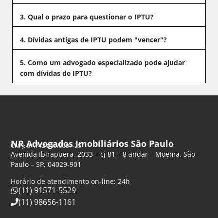
3. Qual o prazo para questionar o IPTU?
4. Dívidas antigas de IPTU podem "vencer"?
5. Como um advogado especializado pode ajudar
com dívidas de IPTU?
NR Advogados Imobiliários São Paulo
CNPJ: 61.742.849/0001-25
Avenida Ibirapuera, 2033 – cj 81 – 8 andar – Moema, São
Paulo – SP, 04029-901
Horário de atendimento on-line: 24h
(11) 91571-5529
(11) 98656-1161