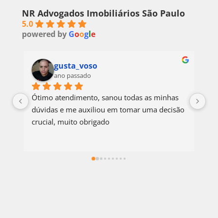
NR Advogados Imobiliários São Paulo
5.0
powered by
G
o
o
g
l
e
gusta_voso
ano passado
Ótimo atendimento, sanou todas as minhas 
Ót
dúvidas e me auxiliou em tomar uma decisão 
mi
crucial, muito obrigado