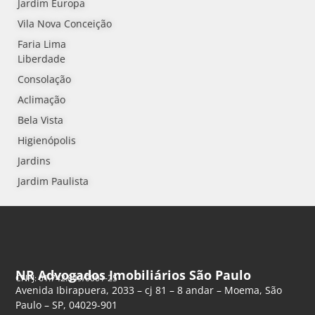
Jardim Europa
Vila Nova Conceição
Faria Lima
Liberdade
Consolação
Aclimação
Bela Vista
Higienópolis
Jardins
Jardim Paulista
NR Advogados Imobiliários São Paulo
CNPJ: 61.742.849/0001-25
Avenida Ibirapuera, 2033 – cj 81 – 8 andar – Moema, São
Paulo – SP, 04029-901