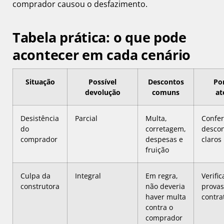
comprador causou o desfazimento.
Tabela prática: o que pode
acontecer em cada cenário
Situação
Possível
Descontos
Po
devolução
comuns
at
Desistência
Parcial
Multa,
Confer
do
corretagem,
descon
comprador
despesas e
claros
fruição
Culpa da
Integral
Em regra,
Verific
construtora
não deveria
provas
haver multa
contra
contra o
comprador