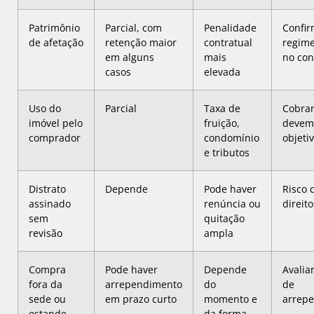
Patrimônio
Parcial, com
Penalidade
Confir
de afetação
retenção maior
contratual
regime
em alguns
mais
no con
casos
elevada
Uso do
Parcial
Taxa de
Cobra
imóvel pelo
fruição,
devem 
comprador
condomínio
objeti
e tributos
Distrato
Depende
Pode haver
Risco 
assinado
renúncia ou
direito
sem
quitação
revisão
ampla
Compra
Pode haver
Depende
Avaliar
fora da
arrependimento
do
de
sede ou
em prazo curto
momento e
arrep
estande
da forma