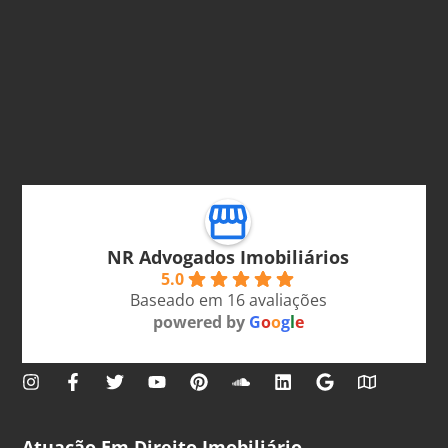
NR Advogados Imobiliários
5.0
Baseado em 16 avaliações
powered by
G
o
o
g
l
e
Atuação Em Direito Imobiliário