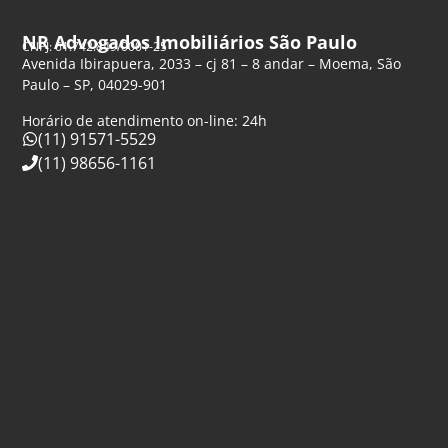
NR Advogados Imobiliários São Paulo
CNPJ: 61.742.849/0001-25
Avenida Ibirapuera, 2033 – cj 81 – 8 andar – Moema, São
Paulo – SP, 04029-901
Horário de atendimento on-line: 24h
(11) 91571-5529
(11) 98656-1161