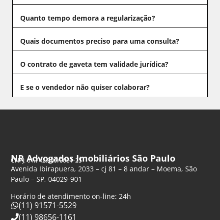
Quanto tempo demora a regularização?
Quais documentos preciso para uma consulta?
O contrato de gaveta tem validade jurídica?
E se o vendedor não quiser colaborar?
NR Advogados Imobiliários São Paulo
CNPJ: 61.742.849/0001-25
Avenida Ibirapuera, 2033 – cj 81 – 8 andar – Moema, São
Paulo – SP, 04029-901
Horário de atendimento on-line: 24h
(11) 91571-5529
(11) 98656-1161