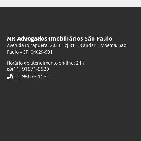
NR Advogados Imobiliários São Paulo
CNPJ: 61.742.849/0001-25
Avenida Ibirapuera, 2033 – cj 81 – 8 andar – Moema, São
Paulo – SP, 04029-901
Horário de atendimento on-line: 24h
(11) 91571-5529
(11) 98656-1161