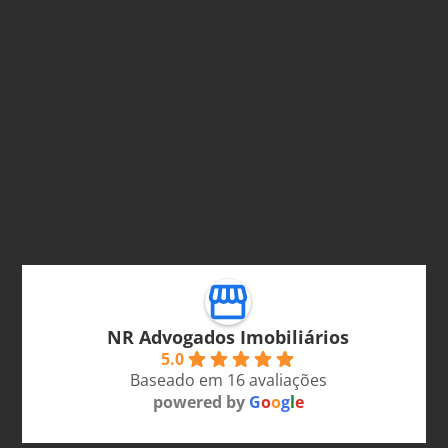
NR Advogados Imobiliários
5.0
Baseado em 16 avaliações
powered by
G
o
o
g
l
e