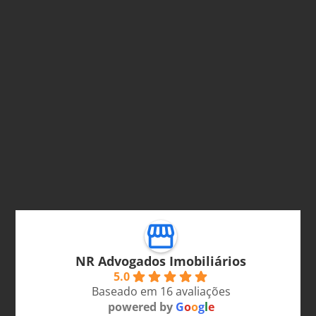
NR Advogados Imobiliários
5.0
Baseado em 16 avaliações
powered by
G
o
o
g
l
e