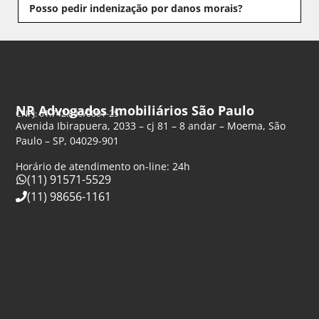
Posso pedir indenização por danos morais?
NR Advogados Imobiliários São Paulo
CNPJ: 61.742.849/0001-25
Avenida Ibirapuera, 2033 – cj 81 – 8 andar – Moema, São
Paulo – SP, 04029-901
Horário de atendimento on-line: 24h
(11) 91571-5529
(11) 98656-1161