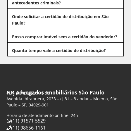
antecedentes criminais?
Onde solicitar a certidão de distribuição em São
Paulo?
Posso comprar imóvel sem a certidão do vendedor?
Quanto tempo vale a certidão de distribuição?
NR Advogados Imobiliários São Paulo
CNPJ: 61.742.849/0001-25
Avenida Ibirapuera, 2033 – cj 81 – 8 andar – Moema, São
Paulo – SP, 04029-901
Horário de atendimento on-line: 24h
(11) 91571-5529
(11) 98656-1161