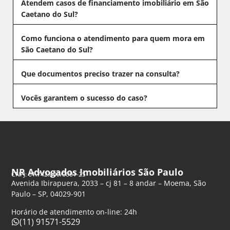
Atendem casos de financiamento imobiliário em São
Caetano do Sul?
Como funciona o atendimento para quem mora em
São Caetano do Sul?
Que documentos preciso trazer na consulta?
Vocês garantem o sucesso do caso?
NR Advogados Imobiliários São Paulo
CNPJ: 61.742.849/0001-25
Avenida Ibirapuera, 2033 – cj 81 – 8 andar – Moema, São
Paulo – SP, 04029-901
Horário de atendimento on-line: 24h
(11) 91571-5529