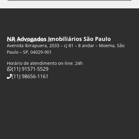
NR Advogados Imobiliários São Paulo
CNPJ: 61.742.849/0001-25
Avenida Ibirapuera, 2033 – cj 81 – 8 andar – Moema, São
Paulo – SP, 04029-901
Horário de atendimento on-line: 24h
(11) 91571-5529
(11) 98656-1161