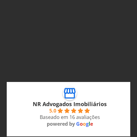
NR Advogados Imobiliários
5.0
Baseado em 16 avaliações
powered by
G
o
o
g
l
e