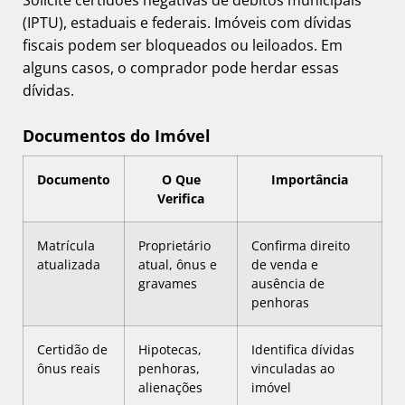
Solicite certidões negativas de débitos municipais
(IPTU), estaduais e federais. Imóveis com dívidas
fiscais podem ser bloqueados ou leiloados. Em
alguns casos, o comprador pode herdar essas
dívidas.
Documentos do Imóvel
Documento
O Que
Importância
Verifica
Matrícula
Proprietário
Confirma direito
atualizada
atual, ônus e
de venda e
gravames
ausência de
penhoras
Certidão de
Hipotecas,
Identifica dívidas
ônus reais
penhoras,
vinculadas ao
alienações
imóvel