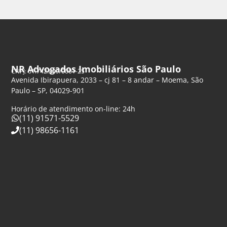
NR Advogados Imobiliários São Paulo
CNPJ: 61.742.849/0001-25
Avenida Ibirapuera, 2033 – cj 81 – 8 andar – Moema, São
Paulo – SP, 04029-901
Horário de atendimento on-line: 24h
(11) 91571-5529
(11) 98656-1161