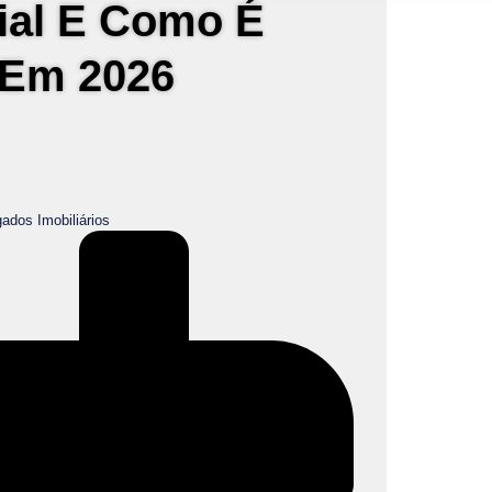
ial E Como É
 Em 2026
ados Imobiliários