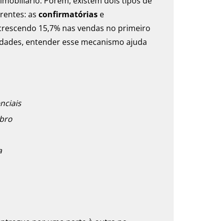
mobiliário. Porém, existem dois tipos de
rentes: as
confirmatórias
e
 crescendo 15,7% nas vendas no primeiro
idades, entender esse mecanismo ajuda
nciais
obro
a