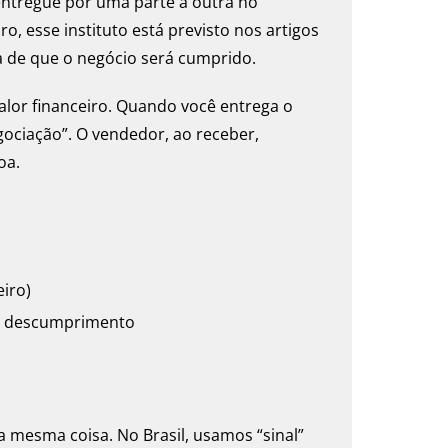
entregue por uma parte à outra no
o, esse instituto está previsto nos artigos
a de que o negócio será cumprido.
lor financeiro. Quando você entrega o
ociação”. O vendedor, ao receber,
oa.
iro)
de descumprimento
a mesma coisa. No Brasil, usamos “sinal”