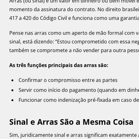
Arras (ou sinal) é um valor em dinheiro ou bem móvel 
momento da assinatura do contrato. No direito brasileir
417 a 420 do Código Civil e funciona como uma garanti
Pense nas arras como um aperto de mão formal com va
sinal, está dizendo: “Estou comprometido com essa neg
também se compromete a não vender para outra pess
As três funções principais das arras são:
Confirmar o compromisso entre as partes
Servir como início do pagamento (quando em dinhe
Funcionar como indenização pré-fixada em caso 
Sinal e Arras São a Mesma Coisa
Sim, juridicamente sinal e arras significam exatamente 