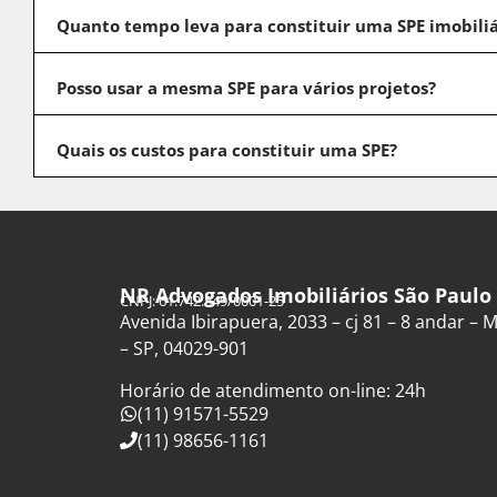
Quanto tempo leva para constituir uma SPE imobiliá
Posso usar a mesma SPE para vários projetos?
Quais os custos para constituir uma SPE?
NR Advogados Imobiliários São Paulo
CNPJ: 61.742.849/0001-25
Avenida Ibirapuera, 2033 – cj 81 – 8 andar –
– SP, 04029-901
Horário de atendimento on-line: 24h
(11) 91571-5529
(11) 98656-1161