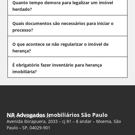
Quanto tempo demora para legalizar um imóvel
herdado?
Quais documentos são necessários para iniciar o
processo?
O que acontece se não regularizar o imóvel de
herança?
É obrigatório fazer inventário para herança
imobiliária?
NR Advogados Imobiliários São Paulo
CNPJ: 61.742.849/0001-25
Avenida Ibirapuera, 2033 – cj 81 – 8 andar – Moema, São
Paulo – SP, 04029-901