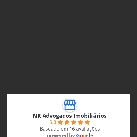
NR Advogados Imobiliários
5.0
Baseado em 16 avaliações
powered by
G
o
o
g
l
e