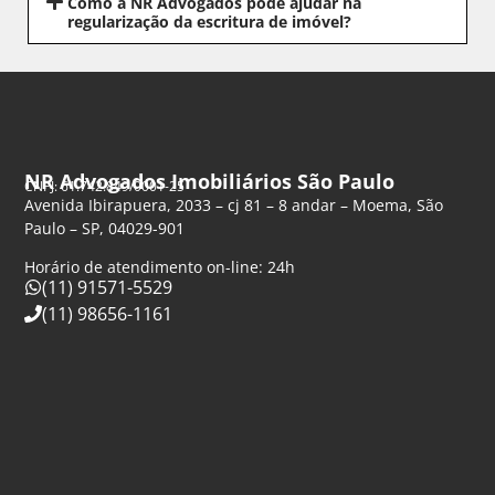
Como a NR Advogados pode ajudar na
regularização da escritura de imóvel?
NR Advogados Imobiliários São Paulo
CNPJ: 61.742.849/0001-25
Avenida Ibirapuera, 2033 – cj 81 – 8 andar – Moema, São
Paulo – SP, 04029-901
Horário de atendimento on-line: 24h
(11) 91571-5529
(11) 98656-1161