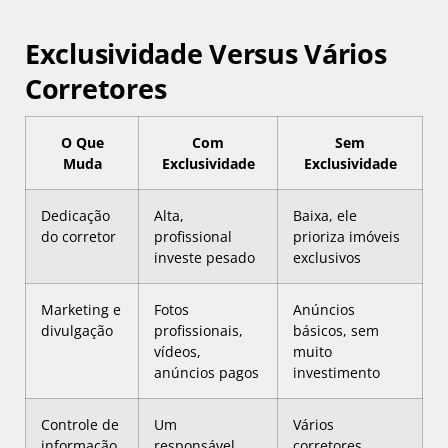
Exclusividade Versus Vários
Corretores
O Que
Com
Sem
Muda
Exclusividade
Exclusividade
Dedicação
Alta,
Baixa, ele
do corretor
profissional
prioriza imóveis
investe pesado
exclusivos
Marketing e
Fotos
Anúncios
divulgação
profissionais,
básicos, sem
vídeos,
muito
anúncios pagos
investimento
Controle de
Um
Vários
informação
responsável,
corretores,