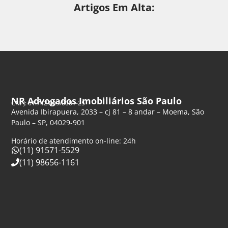
Artigos Em Alta:
NR Advogados Imobiliários São Paulo
CNPJ: 61.742.849/0001-25
Avenida Ibirapuera, 2033 – cj 81 – 8 andar – Moema, São
Paulo – SP, 04029-901
Horário de atendimento on-line: 24h
(11) 91571-5529
(11) 98656-1161