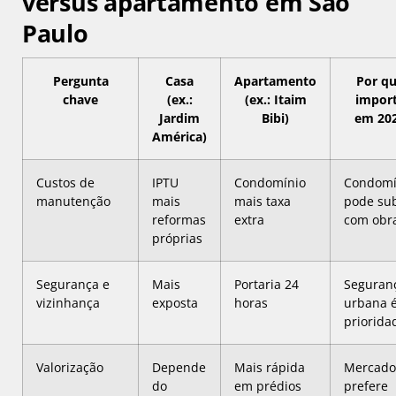
versus apartamento em São
Paulo
Pergunta
Casa
Apartamento
Por q
chave
(ex.:
(ex.: Itaim
impor
Jardim
Bibi)
em 20
América)
Custos de
IPTU
Condomínio
Condomí
manutenção
mais
mais taxa
pode sub
reformas
extra
com obr
próprias
Segurança e
Mais
Portaria 24
Seguran
vizinhança
exposta
horas
urbana 
priorida
Valorização
Depende
Mais rápida
Mercado
do
em prédios
prefere