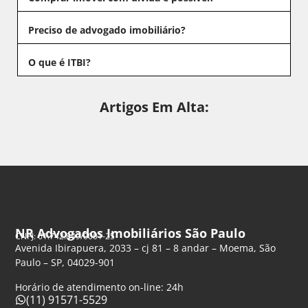
Preciso de advogado imobiliário?
O que é ITBI?
Artigos Em Alta:
NR Advogados Imobiliários São Paulo
CNPJ: 61.742.849/0001-25
Avenida Ibirapuera, 2033 – cj 81 – 8 andar – Moema, São
Paulo – SP, 04029-901
Horário de atendimento on-line: 24h
(11) 91571-5529