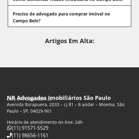
Preciso de advogado para comprar imóvel no
Campo Belo?
Artigos Em Alta:
NR Advogados Imobiliários São Paulo
CNPJ: 61.742.849/0001-25
Avenida Ibirapuera, 2033 – cj 81 – 8 andar – Moema, São
Paulo – SP, 04029-901
Horário de atendimento on-line: 24h
(11) 91571-5529
(11) 98656-1161