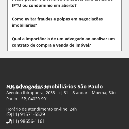
IPTU ou condomínio em aberto?
Como evitar fraudes e golpes em negociações
imobiliárias?
Qual a importância de um advogado ao analisar um
contrato de compra e venda de imóvel?
NR Advogados Imobiliários São Paulo
CNPJ: 61.742.849/0001-25
Avenida Ibirapuera, 2033 – cj 81 – 8 andar – Moema, São
Paulo – SP, 04029-901
Horário de atendimento on-line: 24h
(11) 91571-5529
(11) 98656-1161