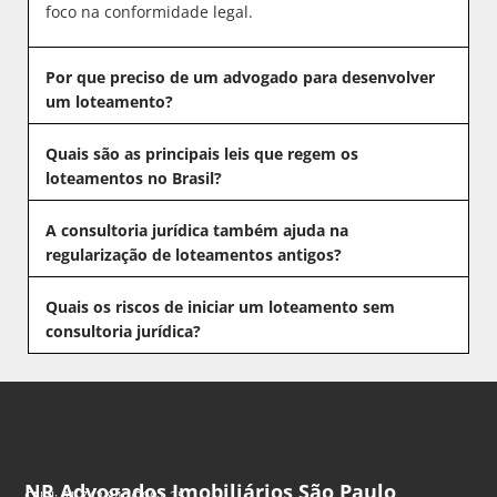
foco na conformidade legal.
Por que preciso de um advogado para desenvolver
um loteamento?
Quais são as principais leis que regem os
loteamentos no Brasil?
A consultoria jurídica também ajuda na
regularização de loteamentos antigos?
Quais os riscos de iniciar um loteamento sem
consultoria jurídica?
NR Advogados Imobiliários São Paulo
CNPJ: 61.742.849/0001-25