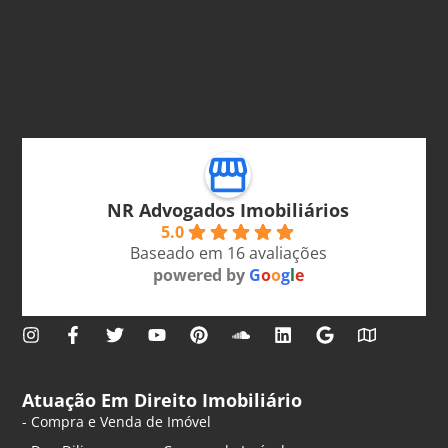
NR Advogados Imobiliários
5.0
Baseado em 16 avaliações
powered by
G
o
o
g
l
e
Atuação Em Direito Imobiliário
- Compra e Venda de Imóvel