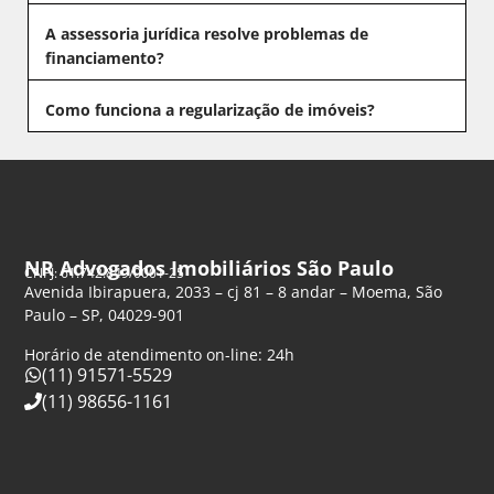
A assessoria jurídica resolve problemas de
financiamento?
Como funciona a regularização de imóveis?
NR Advogados Imobiliários São Paulo
CNPJ: 61.742.849/0001-25
Avenida Ibirapuera, 2033 – cj 81 – 8 andar – Moema, São
Paulo – SP, 04029-901
Horário de atendimento on-line: 24h
(11) 91571-5529
(11) 98656-1161