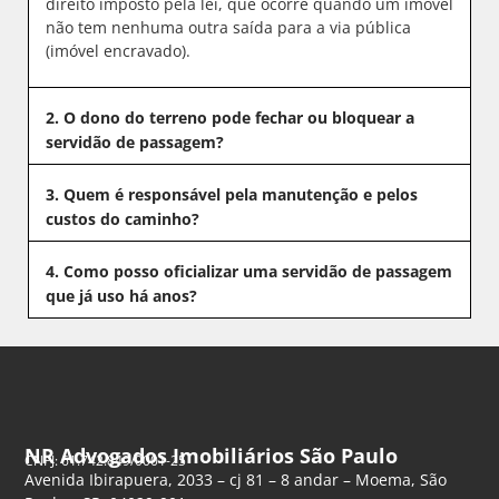
direito imposto pela lei, que ocorre quando um imóvel
não tem nenhuma outra saída para a via pública
(imóvel encravado).
2. O dono do terreno pode fechar ou bloquear a
servidão de passagem?
3. Quem é responsável pela manutenção e pelos
custos do caminho?
4. Como posso oficializar uma servidão de passagem
que já uso há anos?
NR Advogados Imobiliários São Paulo
CNPJ: 61.742.849/0001-25
Avenida Ibirapuera, 2033 – cj 81 – 8 andar – Moema, São