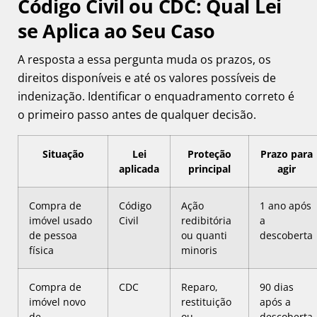
Código Civil ou CDC: Qual Lei
se Aplica ao Seu Caso
A resposta a essa pergunta muda os prazos, os
direitos disponíveis e até os valores possíveis de
indenização. Identificar o enquadramento correto é
o primeiro passo antes de qualquer decisão.
Situação
Lei
Proteção
Prazo para
aplicada
principal
agir
Compra de
Código
Ação
1 ano após
imóvel usado
Civil
redibitória
a
de pessoa
ou quanti
descoberta
física
minoris
Compra de
CDC
Reparo,
90 dias
imóvel novo
restituição
após a
de
ou
descoberta