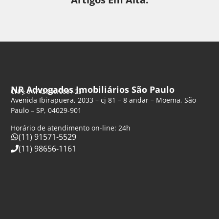
NR Advogados Imobiliários São Paulo
CNPJ: 61.742.849/0001-25
Avenida Ibirapuera, 2033 – cj 81 – 8 andar – Moema, São
Paulo – SP, 04029-901
Horário de atendimento on-line: 24h
(11) 91571-5529
(11) 98656-1161