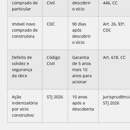
comprado de
Civil
descobrir
446, CC
particular
o vício
Imóvel novo
CDC
90 dias
Art. 26, §3º,
comprado de
após
CDC
construtora
descobrir
o vício
Defeito de
Código
Garantia
Art. 618, CC
solidez e
Civil
de 5 anos
segurança
mais 10
da obra
anos para
acionar
Ação
STJ 2026
10 anos
Jurisprudênci
indenizatória
após a
STJ 2026
por vício
descoberta
construtivo