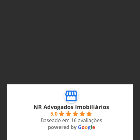
NR Advogados Imobiliários
5.0
Baseado em 16 avaliações
powered by
G
o
o
g
l
e