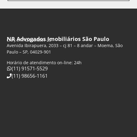
NR Advogados Imobiliários São Paulo
CNPJ: 61.742.849/0001-25
Avenida Ibirapuera, 2033 – cj 81 – 8 andar – Moema, São
Paulo – SP, 04029-901
Horário de atendimento on-line: 24h
(11) 91571-5529
(11) 98656-1161