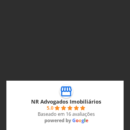
NR Advogados Imobiliários
5.0
Baseado em 16 avaliações
powered by
G
o
o
g
l
e