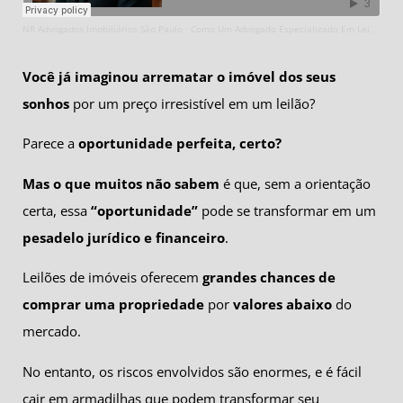
NR Advogados Imobiliários São Paulo
Como Um Advogado Especializado Em Leilão De Imóveis Pode Proteger Seu Investimento
·
Você já imaginou arrematar o imóvel dos seus
sonhos
por um preço irresistível em um leilão?
Parece a
oportunidade perfeita, certo?
Mas o que muitos não sabem
é que, sem a orientação
certa, essa
“oportunidade”
pode se transformar em um
pesadelo jurídico e financeiro
.
Leilões de imóveis oferecem
grandes chances de
comprar uma propriedade
por
valores abaixo
do
mercado.
No entanto, os riscos envolvidos são enormes, e é fácil
cair em armadilhas que podem transformar seu