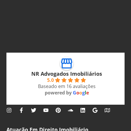
NR Advogados Imobiliários
5.0
Baseado em 16 avaliações
powered by
G
o
o
g
l
e
Atuação Em Direito Imobiliário