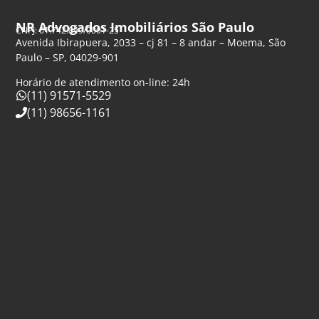
NR Advogados Imobiliários São Paulo
CNPJ: 61.742.849/0001-25
Avenida Ibirapuera, 2033 – cj 81 – 8 andar – Moema, São
Paulo – SP, 04029-901
Horário de atendimento on-line: 24h
(11) 91571-5529
(11) 98656-1161