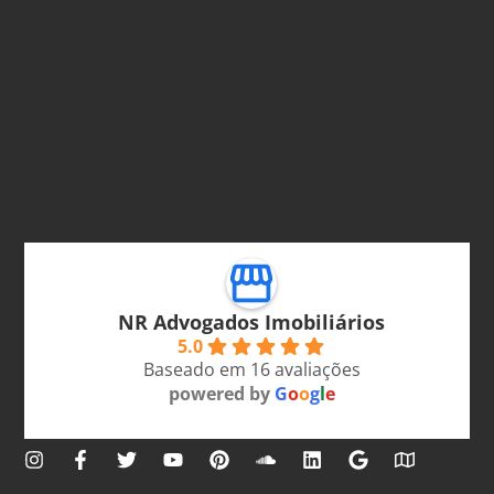
NR Advogados Imobiliários
5.0
Baseado em 16 avaliações
powered by
G
o
o
g
l
e