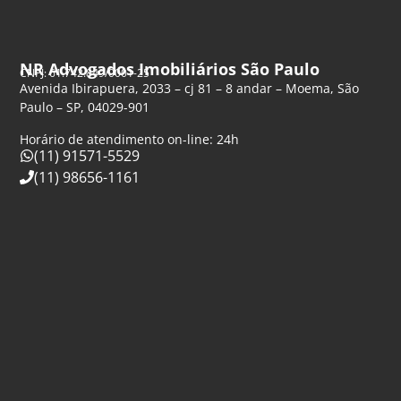
NR Advogados Imobiliários São Paulo
CNPJ: 61.742.849/0001-25
Avenida Ibirapuera, 2033 – cj 81 – 8 andar – Moema, São
Paulo – SP, 04029-901
Horário de atendimento on-line: 24h
(11) 91571-5529
(11) 98656-1161