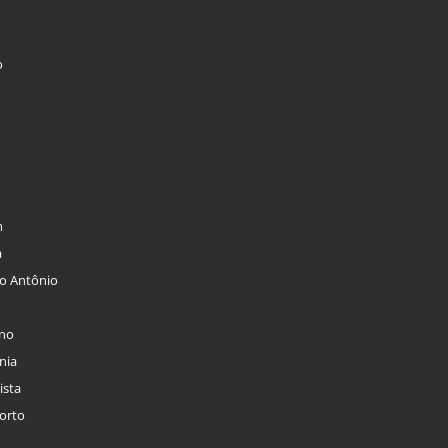
o
m
a
to Antônio
ino
nia
ista
orto