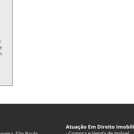
:
e
m
Atuação Em Direito Imobili
- Compra e Venda de Imóvel
 Moema, São Paulo