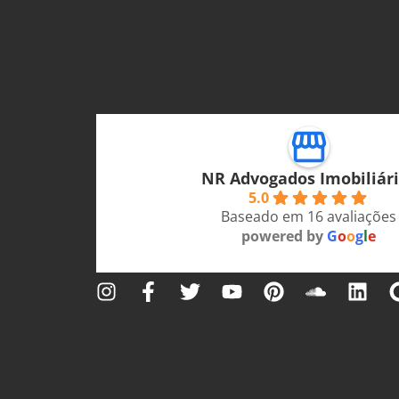
NR Advogados Imobiliár
5.0
Baseado em 16 avaliações
powered by
G
o
o
g
l
e