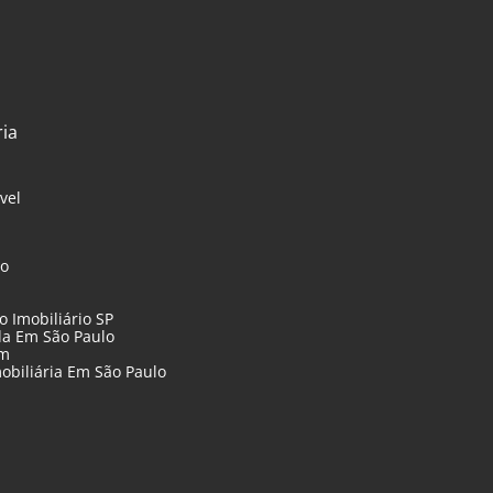
ria
vel
lo
 Imobiliário SP
da Em São Paulo
im
mobiliária Em São Paulo