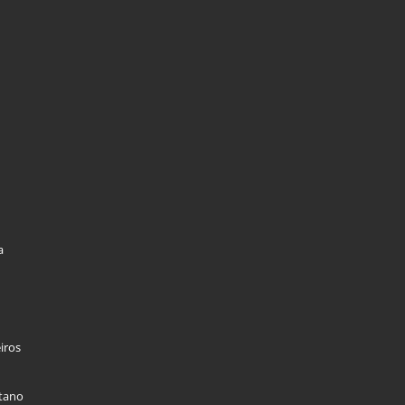
a
iros
stano