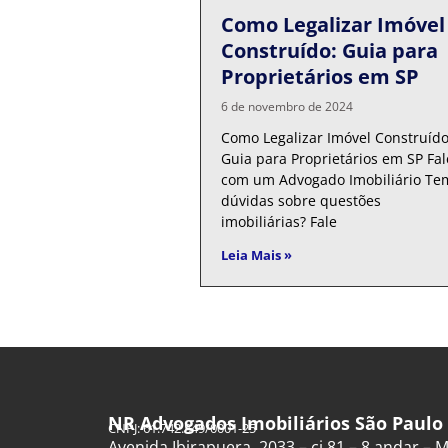
Como Legalizar Imóvel
Construído: Guia para
Proprietários em SP
6 de novembro de 2024
Como Legalizar Imóvel Construído
Guia para Proprietários em SP Fal
com um Advogado Imobiliário Te
dúvidas sobre questões
imobiliárias? Fale
Leia Mais »
NR Advogados Imobiliários São Paulo
CNPJ: 61.742.849/0001-25
Avenida Ibirapuera, 2033 – cj 81 – 8 andar –