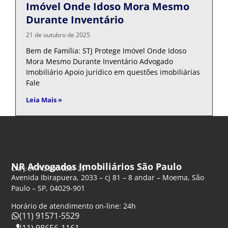
Imóvel Onde Idoso Mora Mesmo
Durante Inventário
21 de outubro de 2025
Bem de Família: STJ Protege Imóvel Onde Idoso
Mora Mesmo Durante Inventário Advogado
Imobiliário Apoio jurídico em questões imobiliárias
Fale
Leia Mais »
NR Advogados Imobiliários São Paulo
CNPJ: 61.742.849/0001-25
Avenida Ibirapuera, 2033 – cj 81 – 8 andar – Moema, São
Paulo – SP, 04029-901
Horário de atendimento on-line: 24h
(11) 91571-5529
(11) 98656-1161