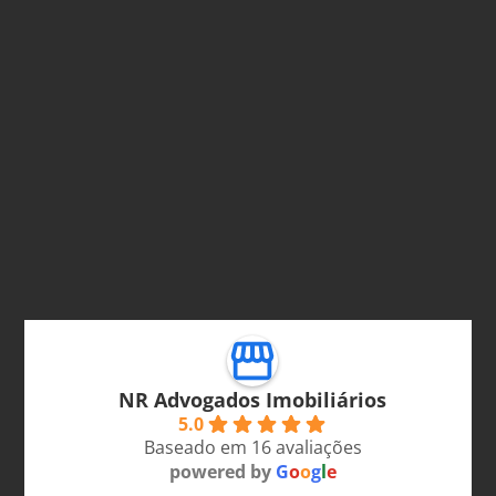
NR Advogados Imobiliários
5.0
Baseado em 16 avaliações
powered by
G
o
o
g
l
e