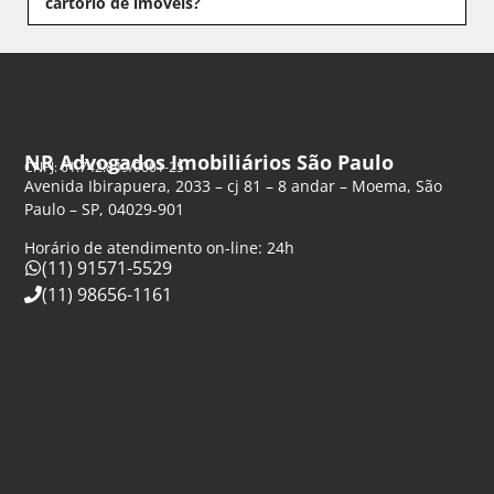
cartório de imóveis?
NR Advogados Imobiliários São Paulo
CNPJ: 61.742.849/0001-25
Avenida Ibirapuera, 2033 – cj 81 – 8 andar – Moema, São
Paulo – SP, 04029-901
Horário de atendimento on-line: 24h
(11) 91571-5529
(11) 98656-1161