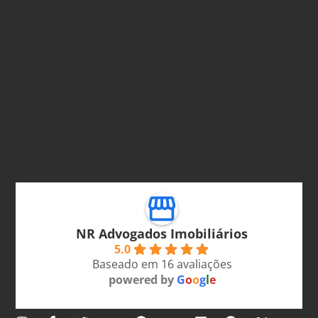
NR Advogados Imobiliários
5.0
Baseado em 16 avaliações
powered by
G
o
o
g
l
e