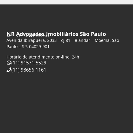
NR Advogados Imobiliários São Paulo
CNPJ: 61.742.849/0001-25
Avenida Ibirapuera, 2033 – cj 81 – 8 andar – Moema, São
Paulo – SP, 04029-901
Horário de atendimento on-line: 24h
(11) 91571-5529
(11) 98656-1161