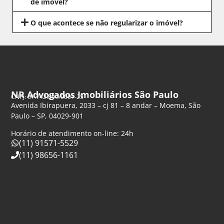
de imóvel?
O que acontece se não regularizar o imóvel?
NR Advogados Imobiliários São Paulo
CNPJ: 61.742.849/0001-25
Avenida Ibirapuera, 2033 – cj 81 – 8 andar – Moema, São
Paulo – SP, 04029-901
Horário de atendimento on-line: 24h
(11) 91571-5529
(11) 98656-1161