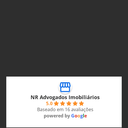
NR Advogados Imobiliários
5.0
Baseado em 16 avaliações
powered by
G
o
o
g
l
e