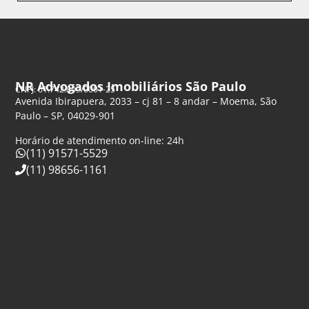
NR Advogados Imobiliários São Paulo
CNPJ: 61.742.849/0001-25
Avenida Ibirapuera, 2033 – cj 81 – 8 andar – Moema, São
Paulo – SP, 04029-901
Horário de atendimento on-line: 24h
(11) 91571-5529
(11) 98656-1161