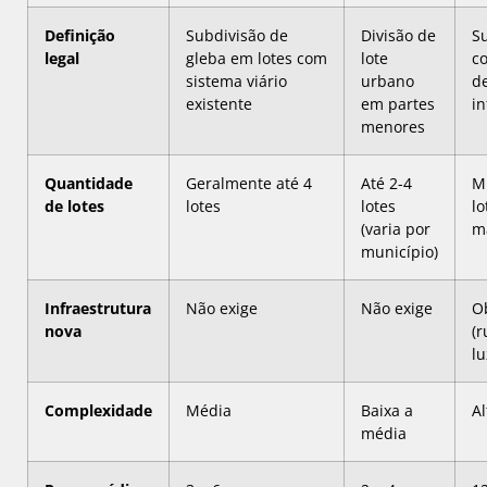
Definição
Subdivisão de
Divisão de
S
legal
gleba em lotes com
lote
c
sistema viário
urbano
de
existente
em partes
in
menores
Quantidade
Geralmente até 4
Até 2-4
Mú
de lotes
lotes
lotes
lo
(varia por
m
município)
Infraestrutura
Não exige
Não exige
Ob
nova
(r
lu
Complexidade
Média
Baixa a
Al
média