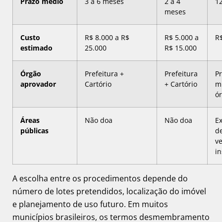
Prazo médio
3 a 6 meses
2 a 4
1
meses
Custo
R$ 8.000 a R$
R$ 5.000 a
R
estimado
25.000
R$ 15.000
Órgão
Prefeitura +
Prefeitura
Pr
aprovador
Cartório
+ Cartório
mú
ó
Áreas
Não doa
Não doa
E
públicas
d
v
in
A escolha entre os procedimentos depende do
número de lotes pretendidos, localização do imóvel
e planejamento de uso futuro. Em muitos
municípios brasileiros, os termos desmembramento