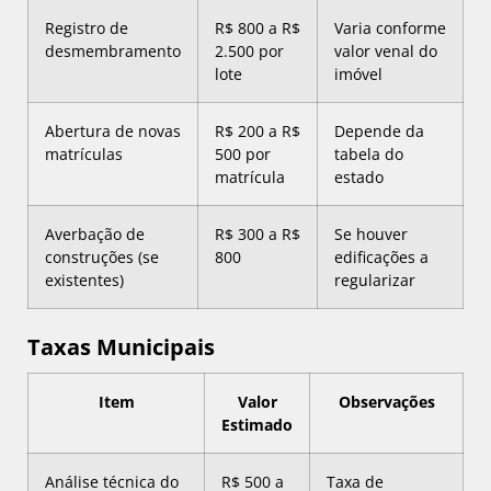
Registro de
R$ 800 a R$
Varia conforme
desmembramento
2.500 por
valor venal do
lote
imóvel
Abertura de novas
R$ 200 a R$
Depende da
matrículas
500 por
tabela do
matrícula
estado
Averbação de
R$ 300 a R$
Se houver
construções (se
800
edificações a
existentes)
regularizar
Taxas Municipais
Item
Valor
Observações
Estimado
Análise técnica do
R$ 500 a
Taxa de