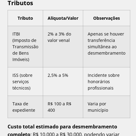
Tributos
Tributo
Alíquota/Valor
Observações
ITBI
2% a 3% do
Apenas se houver
(Imposto de
valor venal
transferência
Transmissão
simultânea ao
de Bens
desmembramento
Imóveis)
ISS (sobre
2,5% a 5%
Incidente sobre
serviços
honorários
técnicos)
profissionais
Taxa de
R$ 100 a R$
Varia por
expediente
400
município
Custo total estimado para desmembramento
completo
: R$ 10.000 a R$ 30.000, podendo variar