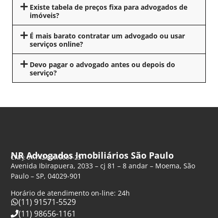
Existe tabela de preços fixa para advogados de
imóveis?
É mais barato contratar um advogado ou usar
serviços online?
Devo pagar o advogado antes ou depois do
serviço?
NR Advogados Imobiliários São Paulo
CNPJ: 61.742.849/0001-25
Avenida Ibirapuera, 2033 – cj 81 – 8 andar – Moema, São
Paulo – SP, 04029-901
Horário de atendimento on-line: 24h
(11) 91571-5529
(11) 98656-1161