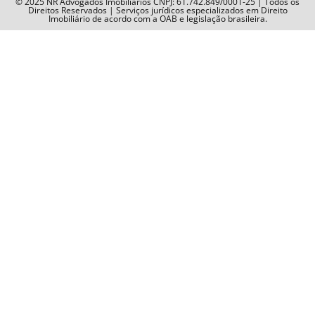
© 2025 NR Advogados Imobiliários CNPJ: 61.742.849/0001-25 | Todos os
Direitos Reservados | Serviços jurídicos especializados em Direito
Imobiliário de acordo com a OAB e legislação brasileira.