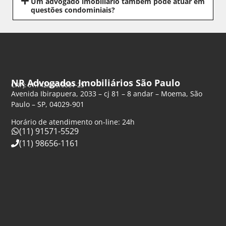
Um advogado imobiliário também pode atuar em
questões condominiais?
NR Advogados Imobiliários São Paulo
CNPJ: 61.742.849/0001-25
Avenida Ibirapuera, 2033 – cj 81 – 8 andar – Moema, São
Paulo – SP, 04029-901
Horário de atendimento on-line: 24h
(11) 91571-5529
(11) 98656-1161