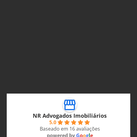
NR Advogados Imobiliários
5.0
Baseado em 16 avaliações
powered by
G
o
o
g
l
e