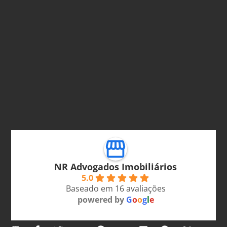
NR Advogados Imobiliários
5.0
Baseado em 16 avaliações
powered by
G
o
o
g
l
e