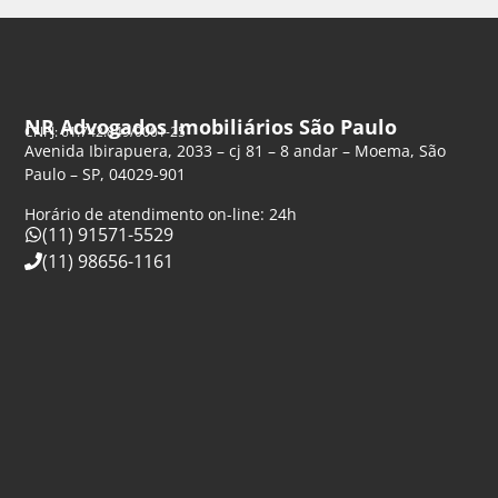
NR Advogados Imobiliários São Paulo
CNPJ: 61.742.849/0001-25
Avenida Ibirapuera, 2033 – cj 81 – 8 andar – Moema, São
Paulo – SP, 04029-901
Horário de atendimento on-line: 24h
(11) 91571-5529
(11) 98656-1161