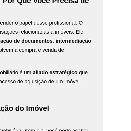
 Por Que Você Precisa de
ender o papel desse profissional. O
ansações relacionadas a imóveis. Ele
ização de documentos
,
intermediação
nvolvem a compra e venda de
obiliário é um
aliado estratégico
que
rocesso de aquisição de um imóvel.
ação do Imóvel
obiliária. Sem ela, você pode acabar